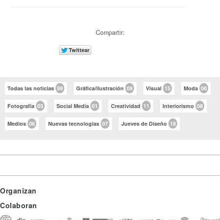
Compartir:
Todas las noticias
59
Gráfica/ilustración
09
Visual
15
Moda
08
Fotografía
03
Social Media
01
Creatividad
11
Interiorismo
08
Medios
06
Nuevas tecnologías
07
Jueves de Diseño
18
Organizan
Colaboran